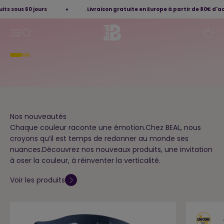
New Crashpad
Passer au contenu
s 60 jours
Livraison gratuite en Europe à partir de 80€ d'achat
BEAL - Cordes et équipements pour
Ouvrir la navigation
Ouvrir la recherche
Voir l
Découvrir maintenant
Aller à l'élément 1
Aller à l'élément 2
Aller à l'élément 3
Nos nouveautés
Chaque couleur raconte une émotion.Chez BEAL, nous
croyons qu’il est temps de redonner au monde ses
nuances.Découvrez nos nouveaux produits, une invitation
à oser la couleur, à réinventer la verticalité.
Voir les produits