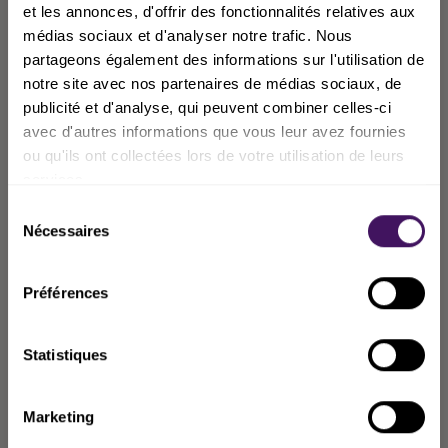
et les annonces, d'offrir des fonctionnalités relatives aux
médias sociaux et d'analyser notre trafic. Nous
partageons également des informations sur l'utilisation de
notre site avec nos partenaires de médias sociaux, de
publicité et d'analyse, qui peuvent combiner celles-ci
10% OFFERT
avec d'autres informations que vous leur avez fournies
ou qu'ils ont collectées lors de votre utilisation de leurs
services.
Rejoins la team Beal en t’inscrivant à
Sélection
notre newsletter et bénéficie de 10%
Nécessaires
du
de réduction sur ta prochaine
consentement
commande*!
Préférences
Adresse E-mail
Statistiques
Marketing
JE M'INSCRIS