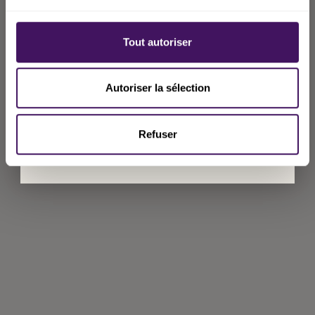
*Valable dès 50€ d’achat. Non cumulable avec
Tout autoriser
d'autres réductions.
En t’inscrivant, tu acceptes de recevoir des
Autoriser la sélection
communications de Beal. Tu peux te
désabonner à tout moment.
Lien vers la
Refuser
politique de confidentialité
.