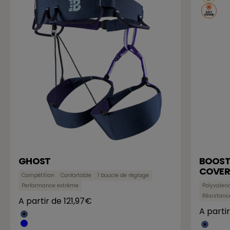
GHOST
BOOSTE
COVER
Compétition
Confortable
1 boucle de réglage
Performance extrême
Polyvalen
Résistanc
Prix de vente
A partir de 121,97€
Prix de
A parti
Bleu Marine
Bleu
Metal